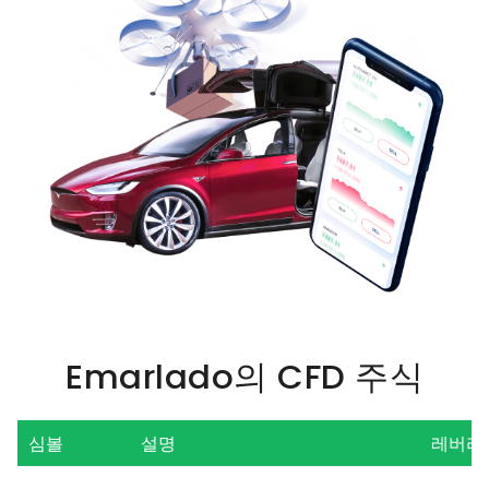
Emarlado의 CFD 주식
심볼
설명
레버리지