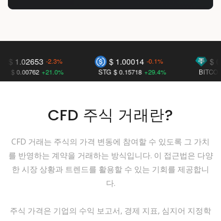
 1.02653
$ 1.00014
$ 0.99
-2.3%
-0.1%
 0.00762
+21.0%
STG
$ 0.15718
+29.4%
BITCOIN
$ 
CFD 주식 거래란?
CFD 거래는 주식의 가격 변동에 참여할 수 있도록 그 가치
를 반영하는 계약을 거래하는 방식입니다. 이 접근법은 다양
한 시장 상황과 트렌드를 활용할 수 있는 기회를 제공합니
다.
주식 가격은 기업의 수익 보고서, 경제 지표, 심지어 지정학