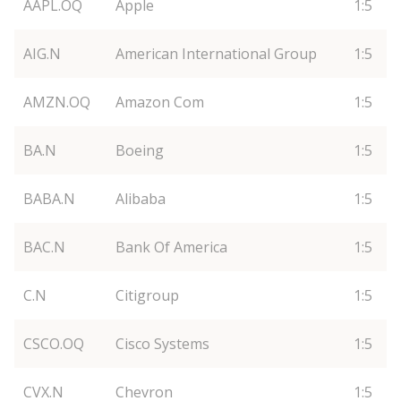
AAPL.OQ
Apple
1:5
AIG.N
American International Group
1:5
AMZN.OQ
Amazon Com
1:5
BA.N
Boeing
1:5
BABA.N
Alibaba
1:5
BAC.N
Bank Of America
1:5
C.N
Citigroup
1:5
CSCO.OQ
Cisco Systems
1:5
CVX.N
Chevron
1:5