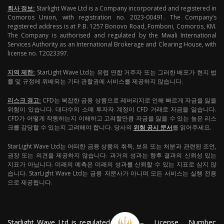
회사 정보:
Starlight Wave Ltd is a Company incorporated and registered in
Comoros Union, with registration no. 2023-00491. The Company’s
registered address is at P.B. 1257 Bonovo Road, Fomboni, Comoros, KM.
The Company is authorised and regulated by the Mwali International
Services Authority as an International Brokerage and Clearing House, with
license no. T2023397.
지역 제한:
StarLight Wave Ltd는 유럽 연합 거주자 또는 그러한 배포가 현지 법
률 및 규정에 위배되는 기타 관할권에 서비스를 제공하지 않습니다.
리스크 경고:
CFD는 복잡한 금융 상품으로 레버리지로 인해 빠르게 자금을 잃을
위험이 있습니다. 대다수의 소매 투자자 계정이 CFD 거래로 자금을 잃습니다.
CFD가 어떻게 작동하는지 이해하고 고려할만큼 자금을 잃을 수 있는 높은 리스
크를 감당할 수 있는지 고려해야 합니다. 당사의
위험 공시 문서
를 읽어주세요.
StarLight Wave Ltd는 어떠한 금융 상품의 취득, 보유 또는 처분과 관련된 조언,
권장 또는 의견을 제공하지 않습니다. 과거의 성과는 향후 결과의 신뢰성 있는
지표가 아닙니다. 미래의 예측은 미래의 성과를 신뢰할 수 있는 지표로 삼지 않
습니다. StarLight Wave Ltd는 금융 자문사가 아니며 모든 서비스는 실행 전용
으로 제공됩니다.
Starlight Wave Ltd is regulated
– License Number: