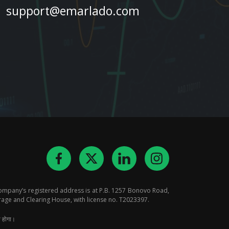
support@emarlado.com
ompany’s registered address is at P.B. 1257 Bonovo Road,
rage and Clearing House, with license no. T2023397.
त होगा।