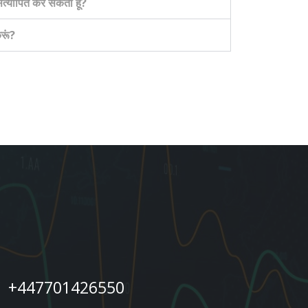
े सत्यापित कर सकता हूँ?
करूं?
+447701426550