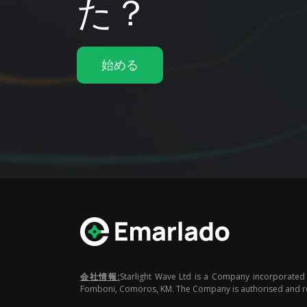
た？
始める
会社情報:
Starlight Wave Ltd is a Company incorporated
Fomboni, Comoros, KM. The Company is authorised and regu