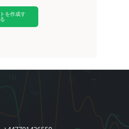
トを作成す
る