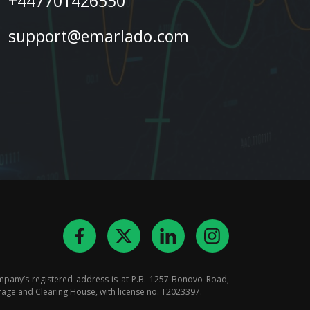
+447701426550
support@emarlado.com
mpany’s registered address is at P.B. 1257 Bonovo Road,
rage and Clearing House, with license no. T2023397.