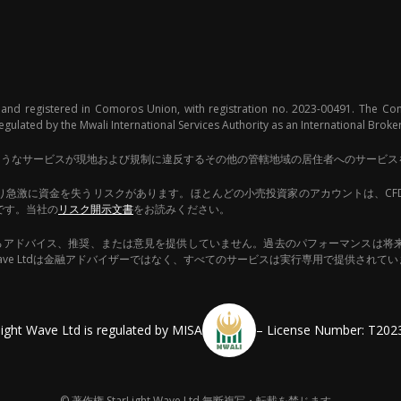
 and registered in Comoros Union, with registration no. 2023-00491. The Co
lated by the Mwali International Services Authority as an International Broke
域またはこのようなサービスが現地および規制に違反するその他の管轄地域の居住者へのサー
り急激に資金を失うリスクがあります。ほとんどの小売投資家のアカウントは、CF
です。当社の
リスク開示文書
をお読みください。
、売却に関するアドバイス、推奨、または意見を提供していません。過去のパフォーマン
 Wave Ltdは金融アドバイザーではなく、すべてのサービスは実行専用で提供されて
light Wave Ltd is regulated by MISA
– License Number: T202
© 著作権 StarLight Wave Ltd 無断複写・転載を禁じます。