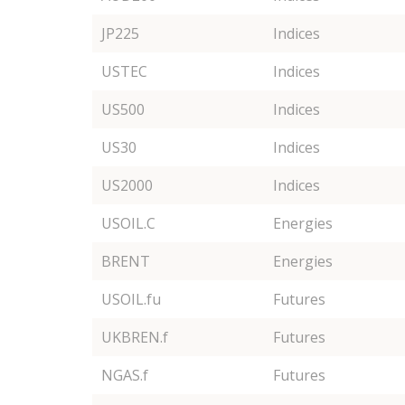
JP225
Indices
USTEC
Indices
US500
Indices
US30
Indices
US2000
Indices
USOIL.C
Energies
BRENT
Energies
USOIL.fu
Futures
UKBREN.f
Futures
NGAS.f
Futures