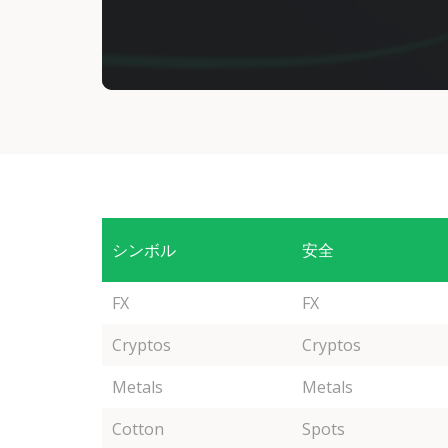
シンボル
安全
FX
FX
Cryptos
Cryptos
Metals
Metals
Cotton
Spots