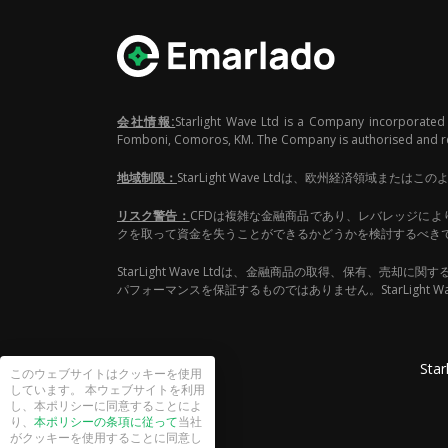
会社情報:
Starlight Wave Ltd is a Company incorporated
Fomboni, Comoros, KM. The Company is authorised and regu
地域制限：
StarLight Wave Ltdは、欧州経済領
リスク警告：
CFDは複雑な金融商品であり、レバレッジによ
クを取って資金を失うことができるかどうかを検討するべき
StarLight Wave Ltdは、金融商品の取得、保有
パフォーマンスを保証するものではありません。StarLight
Star
このウェブサイトはクッキーを使用
しています。 本ウェブサイトを利用
し、本ポリシーに同意することによ
り、
本ポリシーの条項に従って
当社
がクッキーを使用することに同意し