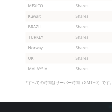
MEXICO
Shares
Kuwait
Shares
BRAZIL
Shares
TURKEY
Shares
Norway
Shares
UK
Shares
MALAYSIA
Shares
*すべての時間はサーバー時間（GMT+0）です