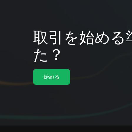
取引を始める
た？
始める